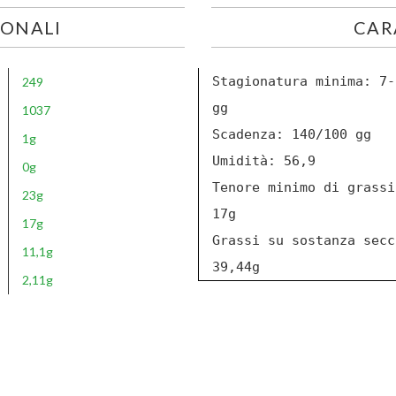
IONALI
CAR
Stagionatura minima: 7-
249
gg
1037
Scadenza: 140/100 gg
1g
Umidità: 56,9
0g
Tenore minimo di grassi
23g
17g
17g
Grassi su sostanza secc
11,1g
39,44g
2,11g