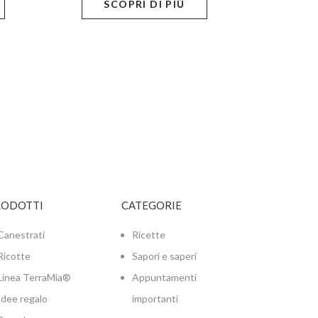
SCOPRI DI PIÙ
RODOTTI
CATEGORIE
Canestrati
Ricette
Ricotte
Sapori e saperi
Linea TerraMia®
Appuntamenti
Idee regalo
importanti