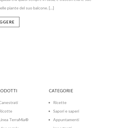
lle piante del suo balcone. […]
EGGERE
RODOTTI
CATEGORIE
Canestrati
Ricette
Ricotte
Sapori e saperi
Linea TerraMia®
Appuntamenti