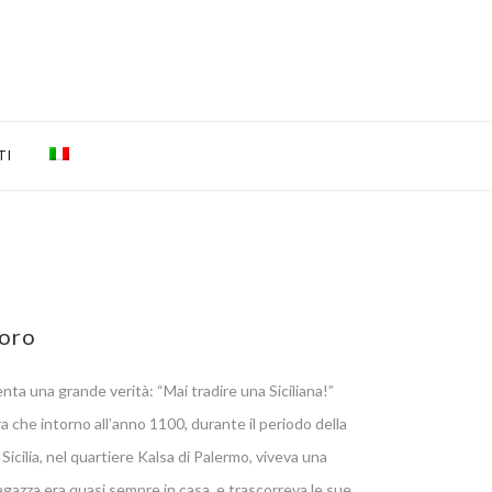
TI
Moro
nta una grande verità: “Mai tradire una Siciliana!”
a che intorno all’anno 1100, durante il periodo della
Sicilia, nel quartiere Kalsa di Palermo, viveva una
 ragazza era quasi sempre in casa, e trascorreva le sue