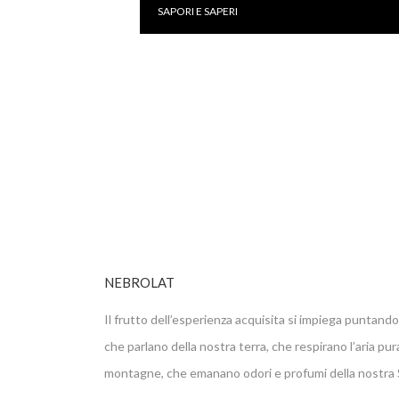
SAPORI E SAPERI
NEBROLAT
Il frutto dell’esperienza acquisita si impiega puntando 
che parlano della nostra terra, che respirano l’aria pur
montagne, che emanano odori e profumi della nostra Si