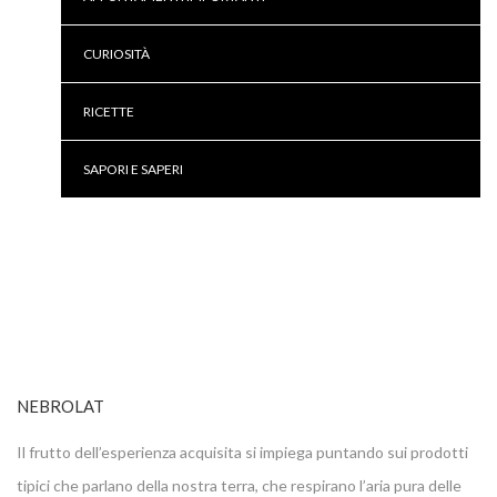
CURIOSITÀ
RICETTE
SAPORI E SAPERI
NEBROLAT
Il frutto dell’esperienza acquisita si impiega puntando sui prodotti
tipici che parlano della nostra terra, che respirano l’aria pura delle