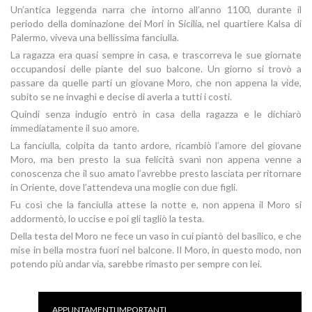
Un’antica leggenda narra che intorno all’anno 1100, durante il
periodo della dominazione dei Mori in Sicilia, nel quartiere Kalsa di
Palermo, viveva una bellissima fanciulla.
La ragazza era quasi sempre in casa, e trascorreva le sue giornate
occupandosi delle piante del suo balcone. Un giorno si trovò a
passare da quelle parti un giovane Moro, che non appena la vide,
subito se ne invaghì e decise di averla a tutti i costi.
Quindi senza indugio entrò in casa della ragazza e le dichiarò
immediatamente il suo amore.
La fanciulla, colpita da tanto ardore, ricambiò l’amore del giovane
Moro, ma ben presto la sua felicità svanì non appena venne a
conoscenza che il suo amato l’avrebbe presto lasciata per ritornare
in Oriente, dove l’attendeva una moglie con due figli.
Fu così che la fanciulla attese la notte e, non appena il Moro si
addormentò, lo uccise e poi gli tagliò la testa.
Della testa del Moro ne fece un vaso in cui piantò del basilico, e che
mise in bella mostra fuori nel balcone. Il Moro, in questo modo, non
potendo più andar via, sarebbe rimasto per sempre con lei.
APPUNTAMENTI IMPORTANTI