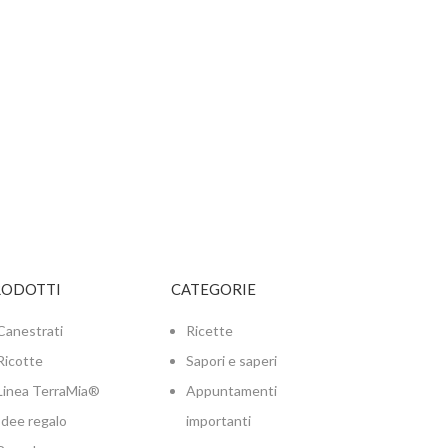
RODOTTI
CATEGORIE
Canestrati
Ricette
Ricotte
Sapori e saperi
Linea TerraMia®
Appuntamenti
Idee regalo
importanti