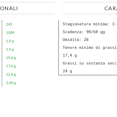
IONALI
CAR
Stagionatura minima: 3-
243
Scadenza: 90/60 gg
1009
Umidità: 28
1,9 g
Tenore minimo di grassi
1,9 g
17,4 g
19,6 g
Grassi su sostanza secc
17,4 g
24 g
12,4 g
2,40 g