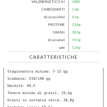
VAL.ENERGETICO KJ
1480
CARBOIDRATI
1,4g
di cui zuccheri
0,1g
PROTEINE
23,8g
GRASSI
28,3g
di cui saturi
19,1g
sale
1,35g
CARATTERISTICHE
Stagionatura minima: 7-15 gg
Scadenza: 210/140 gg
Umidità: 49,5
Tenore minimo di grassi: 19,6g
Grassi su sostanza secca: 38,8g